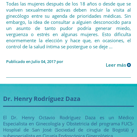
Todas las mujeres después de los 18 años o desde que se
vuelven sexualmente activas deben incluir la visita al
ginecólogo entre su agenda de prioridades médicas. Sin
embargo, la idea de consultar a alguien desconocido para
un asunto de tanto pudor podría generar miedo,
vergüenza o estrés en algunas mujeres. Esto dificulta
enormemente la elección y hace que, en ocasiones, el
control de la salud íntima se postergue o se deje ...
Publicado en Julio 04, 2017 por
Leer más
Dr. Henry Rodríguez Daza
El Dr. Henry Octavio Rodríguez Daza es un Médico
Especialista en Ginecología y Obstetricia del programa FUCS-
Hospital de San José (Sociedad de cirugía de Bogotá) y
subespecialista en Cirugía Endoscópica Ginecológica.