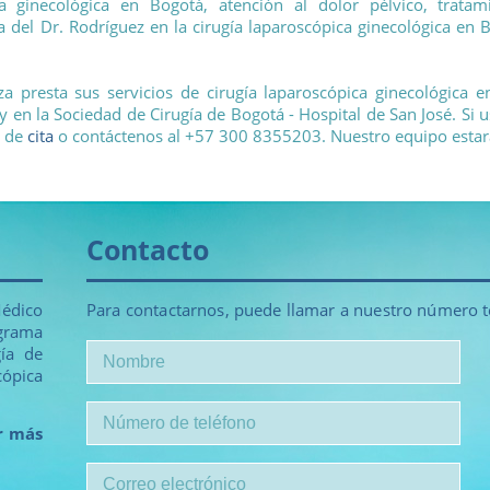
 ginecológica en Bogotá, atención al dolor pélvico, tratam
ia del Dr. Rodríguez en la cirugía laparoscópica ginecológica e
 presta sus servicios de cirugía laparoscópica ginecológica e
é y en la Sociedad de Cirugía de Bogotá - Hospital de San José. Si 
o de
cita
o contáctenos al +57 300 8355203. Nuestro equipo estar
Contacto
édico
Para contactarnos, puede llamar a nuestro número tel
ograma
gía de
ópica
r más