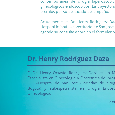
contemporánea de cirugía laparoscópica
ginecológicos endoscópicos. La trayector
premios por su destacado desempeño.
Actualmente, el Dr. Henry Rodríguez Daza
Hospital Infantil Universitario de San Jos
agende su consulta ahora en el formulari
Dr. Henry Rodríguez Daza
El Dr. Henry Octavio Rodríguez Daza es un M
Especialista en Ginecología y Obstetricia del pr
FUCS-Hospital de San José (Sociedad de ciru
Bogotá) y subespecialista en Cirugía Endosc
Ginecológica.
Lee