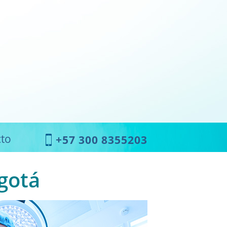
to
+57 300 8355203
gotá