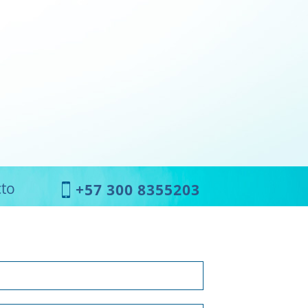
to
+57 300 8355203