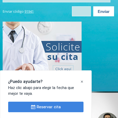
Enviar código
91941
Inicio
|
Semblanza
|
Servicios
|
Intervenciones
|
Publicaciones
|
Contacto
|
Mapa del Sitio
|
Agregar a Favoritos